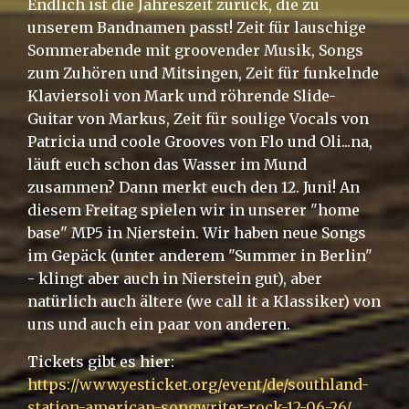
Endlich ist die Jahreszeit zurück, die zu
unserem Bandnamen passt! Zeit für lauschige
Sommerabende mit groovender Musik, Songs
zum Zuhören und Mitsingen, Zeit für funkelnde
Klaviersoli von Mark und röhrende Slide-
Guitar von Markus, Zeit für soulige Vocals von
Patricia und coole Grooves von Flo und Oli...na,
läuft euch schon das Wasser im Mund
zusammen? Dann merkt euch den 12. Juni! An
diesem Freitag spielen wir in unserer "home
base" MP5 in Nierstein. Wir haben neue Songs
im Gepäck (unter anderem "Summer in Berlin"
- klingt aber auch in Nierstein gut), aber
natürlich auch ältere (we call it a Klassiker) von
uns und auch ein paar von anderen.
Tickets gibt es hier:
https://www.yesticket.org/event/de/southland-
station-american-songwriter-rock-12-06-26/