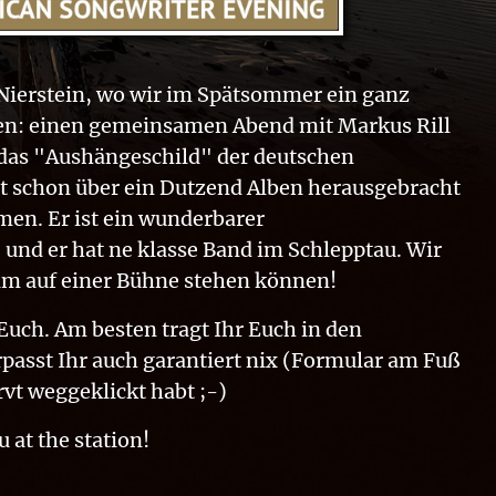
 Nierstein, wo wir im Spätsommer ein ganz
nen: einen gemeinsamen Abend mit Markus Rill
 das "Aushängeschild" der deutschen
 schon über ein Dutzend Alben herausgebracht
en. Er ist ein wunderbarer
und er hat ne klasse Band im Schlepptau. Wir
am auf einer Bühne stehen können!
Euch. Am besten tragt Ihr Euch in den
rpasst Ihr auch garantiert nix (Formular am Fuß
rvt weggeklickt habt ;-)
 at the station!